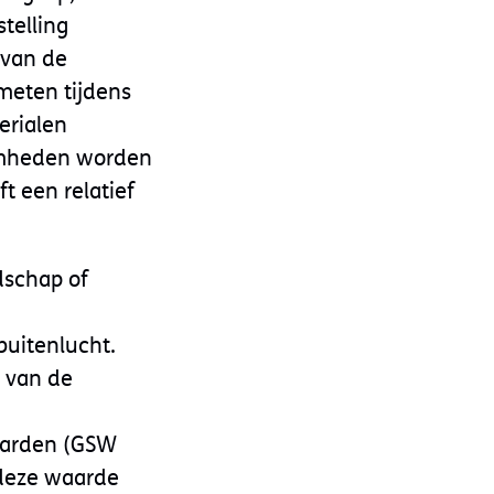
telling
 van de
meten tijdens
erialen
aamheden worden
ft een relatief
dschap of
 buitenlucht.
 van de
aarden (GSW
 deze waarde