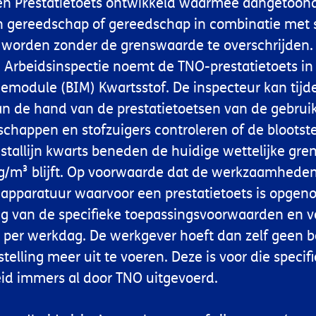
en Prestatietoets ontwikkeld waarmee aangetoon
n gereedschap of gereedschap in combinatie met s
 worden zonder de grenswaarde te overschrijden.
Arbeidsinspectie noemt de TNO-prestatietoets in
iemodule (BIM) Kwartsstof. De inspecteur kan tijd
an de hand van de prestatietoetsen van de gebrui
happen en stofzuigers controleren of de blootste
ristallijn kwarts beneden de huidige wettelijke gr
g/m³ blijft. Op voorwaarde dat de werkzaamheden
apparatuur waarvoor een prestatietoets is opge
g van de specifieke toepassingsvoorwaarden en 
d per werkdag. De werkgever hoeft dan zelf geen 
telling meer uit te voeren. Deze is voor die specif
d immers al door TNO uitgevoerd.