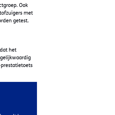
ctgroep. Ook
Stofzuigers met
orden getest.
dat het
gelijkwaardig
prestatietoets