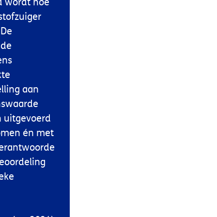
d wordt hoe
tofzuiger
 De
 de
ens
kte
lling aan
enswaarde
 uitgevoerd
nomen én met
verantwoorde
beoordeling
ieke