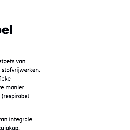
bel
etoets van
 stofvrijwerken.
ieke
ve manier
(respirabel
van integrale
zuigkap,