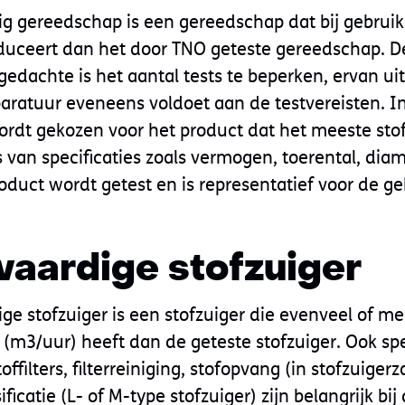
ig gereedschap is een gereedschap dat bij gebruik
duceert dan het door TNO geteste gereedschap. D
gedachte is het aantal tests te beperken, ervan u
paratuur eveneens voldoet aan de testvereisten. I
rdt gekozen voor het product dat het meeste stof
 van specificaties zoals vermogen, toerental, dia
 product wordt getest en is representatief voor de g
waardige stofzuiger
ge stofzuiger is een stofzuiger die evenveel of me
 (m3/uur) heeft dan de geteste stofzuiger. Ook spe
offilters, filterreiniging, stofopvang (in stofzuigerz
ificatie (L- of M-type stofzuiger) zijn belangrijk bi