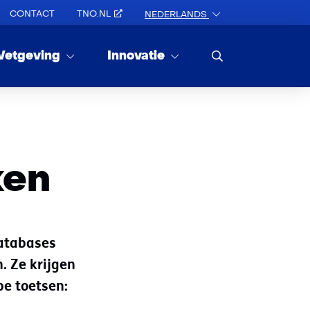
CONTACT
TNO.NL
NEDERLANDS
etgeving
Innovatie
ken
databases
. Ze krijgen
pe toetsen: