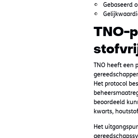
Gebaseerd o
Gelijkwaardi
TNO-pr
stofvr
TNO heeft een p
gereedschappen 
Het protocol be
beheersmaatrege
beoordeeld kunn
kwarts, houtstof
Het uitgangspunt
gereedschapssys