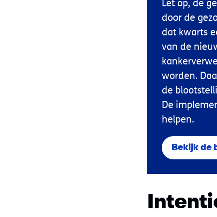
Let op, de g
door de gezo
dat kwarts e
van de nieuw
kankerverwek
worden. Daar
de blootstel
De implement
helpen.
Bekijk de
Intent