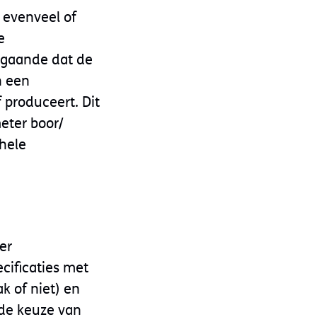
 evenveel of
e
itgaande dat de
n een
 produceert. Dit
meter boor/
ehele
er
cificaties met
ak of niet) en
j de keuze van