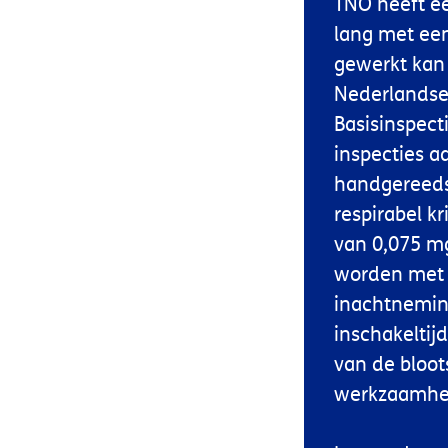
TNO heeft e
lang met ee
gewerkt kan
Nederlandse 
Basisinspect
inspecties a
handgereedsc
respirabel k
van 0,075 m
worden met 
inachtnemin
inschakeltij
van de bloots
werkzaamhei