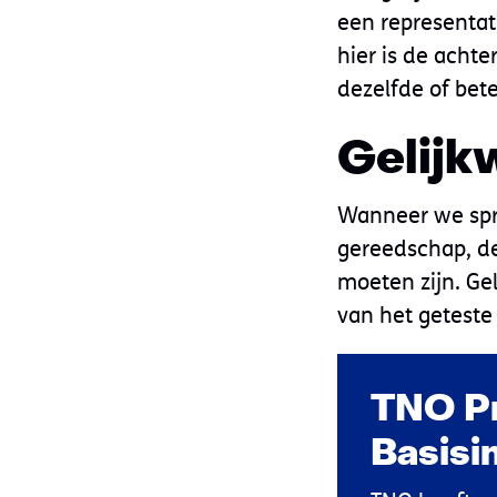
een representat
hier is de achte
dezelfde of bete
Gelijk
Wanneer we spre
gereedschap, de
moeten zijn. Ge
van het geteste
TNO Pr
Basisi