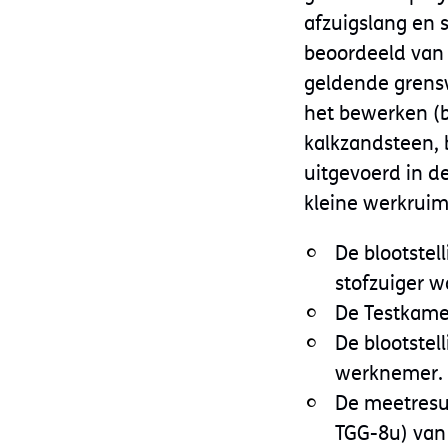
afzuigslang en 
beoordeeld van 
geldende grens
het bewerken (b
kalkzandsteen,
uitgevoerd in d
kleine werkruim
De blootstel
stofzuiger w
De Testkame
De blootste
werknemer.
De meetresu
TGG-8u) van