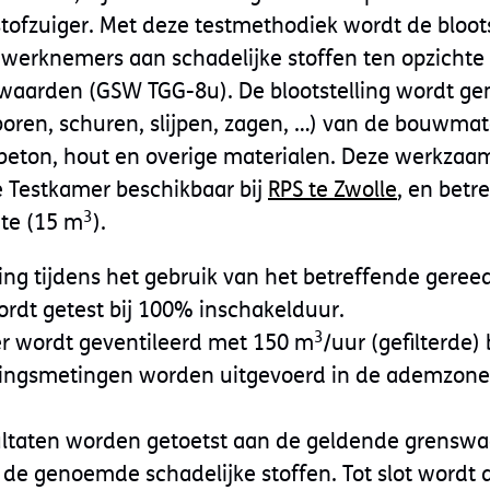
stofzuiger. Met deze testmethodiek wordt de bloots
werknemers aan schadelijke stoffen ten opzichte
waarden (GSW TGG-8u). De blootstelling wordt ge
oren, schuren, slijpen, zagen, …) van de bouwmat
 beton, hout en overige materialen. Deze werkz
e Testkamer beschikbaar bij
RPS te Zwolle
, en betre
3
te (15 m
).
ling tijdens het gebruik van het betreffende geree
ordt getest bij 100% inschakelduur.
3
r wordt geventileerd met 150 m
/uur (gefilterde)
llingsmetingen worden uitgevoerd in de ademzone
ltaten worden getoetst aan de geldende grensw
 de genoemde schadelijke stoffen. Tot slot wordt