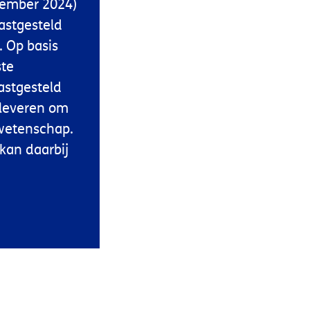
ptember 2024)
astgesteld
 Op basis
ste
astgesteld
 leveren om
 wetenschap.
kan daarbij