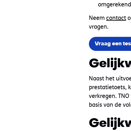
omgerekend 
Neem
contact
o
vragen.
Vraag een tes
Gelijk
Naast het uitvo
prestatietoets,
verkregen. TNO v
basis van de vo
Gelijk