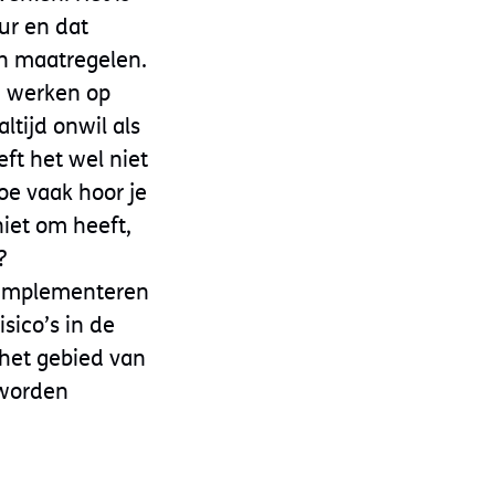
ur en dat
n maatregelen.
e werken op
ltijd onwil als
ft het wel niet
oe vaak hoor je
niet om heeft,
?
, implementeren
sico’s in de
 het gebied van
 worden