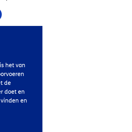
s het van
oorvoeren
et de
r doet en
 vinden en