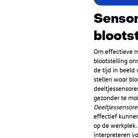
Sensor
bloots
Om effectieve m
blootstelling on
de tijd in beel
stellen waar bl
deeltjessensor
gezonder te ma
Deeltjessensore
effectief kunne
op de werkplek. 
interpreteren v