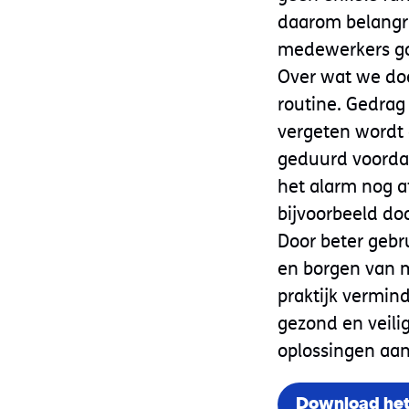
daarom belangri
medewerkers go
Over wat we doe
routine. Gedrag 
vergeten wordt 
geduurd voordat
het alarm nog af
bijvoorbeeld do
Door beter gebr
en borgen van m
praktijk vermin
gezond en veili
oplossingen aan
Download het