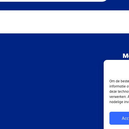
M
Be
Om de beste 
ov
informatie o
deze technol
verwerken. A
nadelige in
Acc