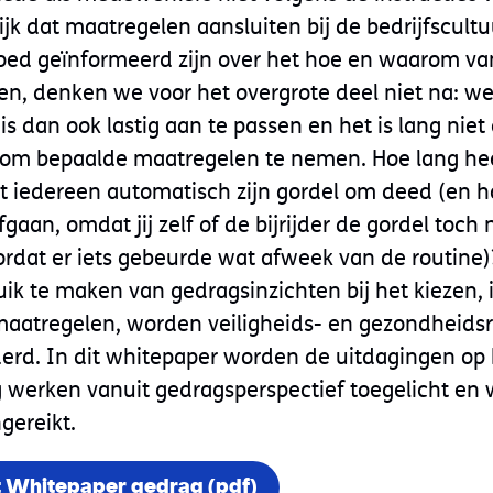
jk dat maatregelen aansluiten bij de bedrijfscultu
ed geïnformeerd zijn over het hoe en waarom va
n, denken we voor het overgrote deel niet na: w
is dan ook lastig aan te passen en het is lang niet a
om bepaalde maatregelen te nemen. Hoe lang hee
 iedereen automatisch zijn gordel om deed (en h
gaan, omdat jij zelf of de bijrijder de gordel toch 
ordat er iets gebeurde wat afweek van de routine)
uik te maken van gedragsinzichten bij het kiezen
aatregelen, worden veiligheids- en gezondheidsri
derd. In dit whitepaper worden de uitdagingen op
g werken vanuit gedragsperspectief toegelicht en
gereikt.
 Whitepaper gedrag (pdf)