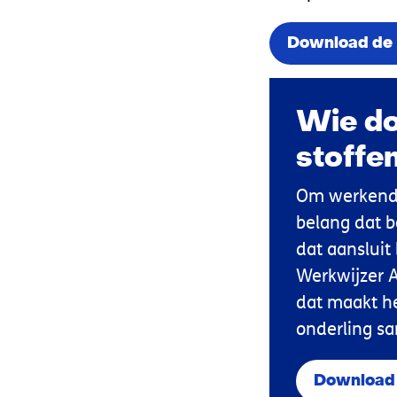
Download de 
Wie do
stoffe
Om werkende
belang dat b
dat aansluit 
Werkwijzer A
dat maakt he
onderling s
Download 