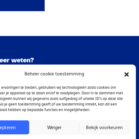
eer weten?
Beheer cookie toestemming
kijk dan dit overzicht met TNO-websites
ervaringen te bieden, gebruiken wij technologieën zoals cookies om
er gezond en veilig werken!
ver je apparaat op te slaan en/of te raadplegen. Door in te stemmen met
ogieën kunnen wij gegevens zoals surfgedrag of unieke ID's op deze site
ls je geen toestemming geeft of uw toestemming intrekt, kan dit een
Gezond en veilig werken
vloed hebben op bepaalde functies en mogelijkheden.
epteren
Weiger
Bekijk voorkeuren