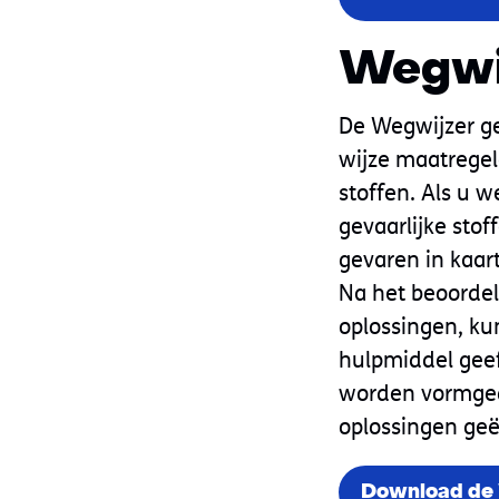
Wegwij
De Wegwijzer ge
wijze maatregel
stoffen. Als u
gevaarlijke sto
gevaren in kaar
Na het beoordel
oplossingen, ku
hulpmiddel geef
worden vormgege
oplossingen ge
Download de W