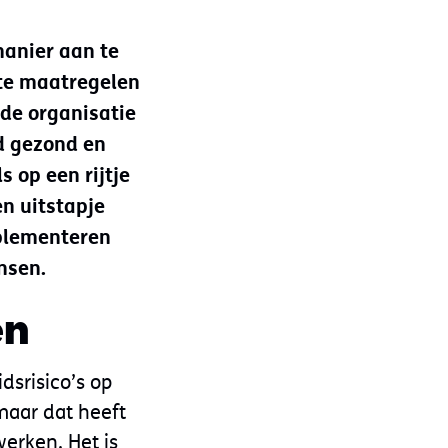
manier aan te
ste maatregelen
 de organisatie
d gezond en
s op een rijtje
n uitstapje
mplementeren
nsen.
en
dsrisico’s op
maar dat heeft
erken. Het is